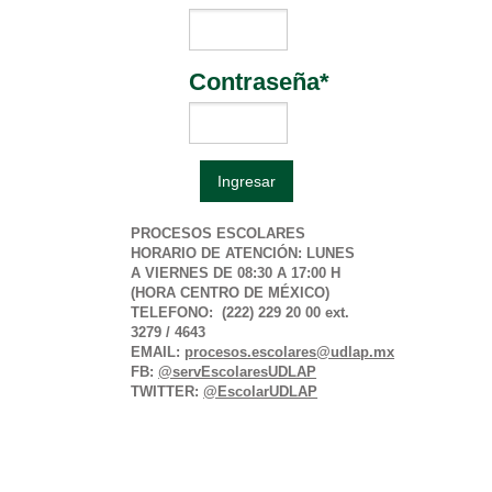
Contraseña*
PROCESOS ESCOLARES
HORARIO DE ATENCIÓN: LUNES
A VIERNES DE 08:30 A 17:00 H
(HORA CENTRO DE MÉXICO)
TELEFONO: (222) 229 20 00 ext.
3279 / 4643
EMAIL:
procesos.escolares@udlap.mx
FB:
@servEscolaresUDLAP
TWITTER:
@EscolarUDLAP